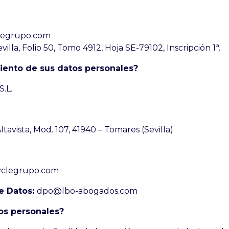
legrupo.com
illa, Folio 50, Tomo 4912, Hoja SE-79102, Inscripción 1ª.
iento de sus datos personales?
S.L.
Altavista, Mod. 107, 41940 – Tomares (Sevilla)
clegrupo.com
e Datos:
dpo@lbo-abogados.com
os personales?